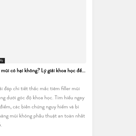
 Mỹ
r mũi có hại không? Lý giải khoa học để...
iải đáp chi tiết thắc mắc tiêm filler mũi
ông dưới góc độ khoa học. Tìm hiểu ngay
điểm, các biến chứng nguy hiểm và bí
nâng mũi không phẫu thuật an toàn nhất
.