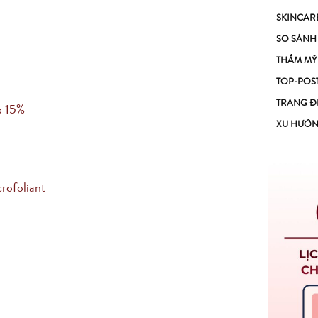
SKINCAR
SO SÁNH
THẨM MỸ
TOP-POS
TRANG Đ
x 15%
XU HƯỚ
crofoliant