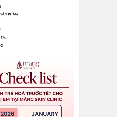
E
 SẢN PHẨM
T
IỂM
NG