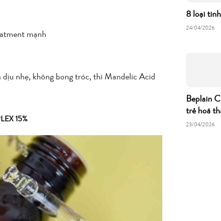
8 loại tin
24/04/2026
reatment mạnh
dịu nhẹ, không bong tróc, thì Mandelic Acid
Beplain C
trẻ hoá th
LEX 15%
23/04/2026