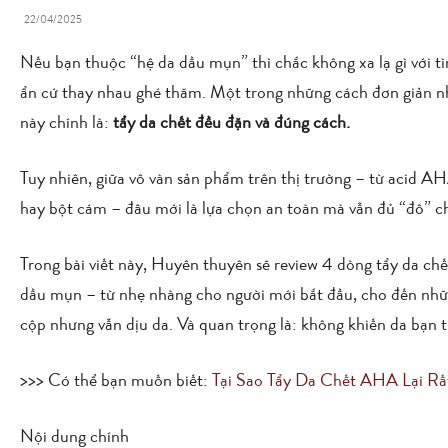
22/04/2025
Nếu bạn thuộc “hệ da dầu mụn” thì chắc không xa lạ gì với tìn
ẩn cứ thay nhau ghé thăm. Một trong những cách đơn giản như
này chính là:
tẩy da chết đều đặn và đúng cách.
Tuy nhiên, giữa vô vàn sản phẩm trên thị trường – từ acid 
hay bột cám – đâu mới là lựa chọn an toàn mà vẫn đủ “đô” c
Trong bài viết này, Huyên thuyên sẽ review 4 dòng tẩy da ch
dầu mụn – từ nhẹ nhàng cho người mới bắt đầu, cho đến nhữ
cộp nhưng vẫn dịu da. Và quan trọng là: không khiến da bạn
>>> Có thể bạn muốn biết:
Tại Sao Tẩy Da Chết AHA Lại Rấ
Nội dung chính