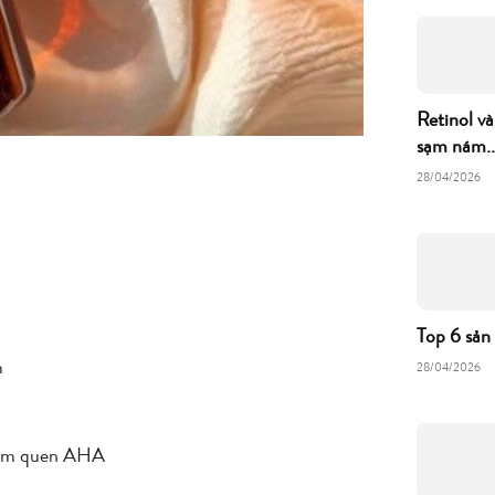
Retinol và
sạm nám..
28/04/2026
Top 6 sản
m
28/04/2026
 làm quen AHA