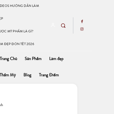
IDEOS HƯỚNG DẪN LÀM
ẸP
ƯỢC MỸ PHẨM LÀ GÌ?
ÀM ĐẸP ĐÓN TẾT 2026
Trang Chủ
Sản Phẩm
Làm đẹp
Thẩm Mỹ
Blog
Trang Điểm
nh