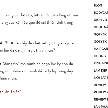
BLOG
BODYCA
h trạng da thô ráp, bít tắc lỗ chân lông và mụn
DỊCH VỤ
ng cực kỳ hiệu quả để cải thiện tình trạng
DƯỢC M
GỢI Ý S
GỢI Ý S
AHA, BHA đến tẩy da chết vật lý bằng enzyme
HAIRCAR
ho làn da đang nhạy cảm vì mụn?
HƯỚNG 
ết “đáng tin” mà mình đã chọn lọc kỹ cho da
KINH NG
ng sản phẩm đủ mạnh để xử lý lớp sừng dày
LÀM ĐẸP
 thêm mụn.
NỔI BẬT 
REVIEW 
t Cần Thiết?
REVIEW 
REVIEW 
SẢN PHẨ