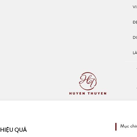
V
Đ
D
L
Mục chí
 HIỆU QUẢ