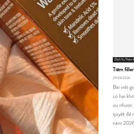
Dịch Vụ Thẩm
Tiêm fille
29/04/2026
Bài viết g
có hại kh
ưu nhược 
quyết để 
năm 2026