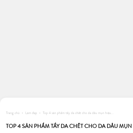
Trang chủ
Làm đẹp
Top 4 sản phẩm tẩy da chết cho da dầu mụn hiệu...
TOP 4 SẢN PHẨM TẨY DA CHẾT CHO DA DẦU MỤN