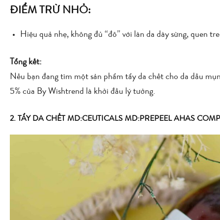
ĐIỂM TRỪ NHỎ:
Hiệu quả nhẹ, không đủ “đô” với làn da dày sừng, quen t
Tổng kết:
Nếu bạn đang tìm một sản phẩm tẩy da chết cho da dầu mụn 
5% của By Wishtrend là khởi đầu lý tưởng.
2. TẨY DA CHẾT MD:CEUTICALS MD:PREPEEL AHAS COMP