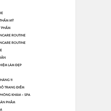
RE
 THẨM MỸ
Ỹ PHẨM
KINCARE ROUTINE
KINCARE ROUTINE
E
DẪN
HIỆM LÀM ĐẸP
THÁNG 11
ĐỒ TRANG ĐIỂM
PHÒNG KHÁM – SPA
SẢN PHẨM
M