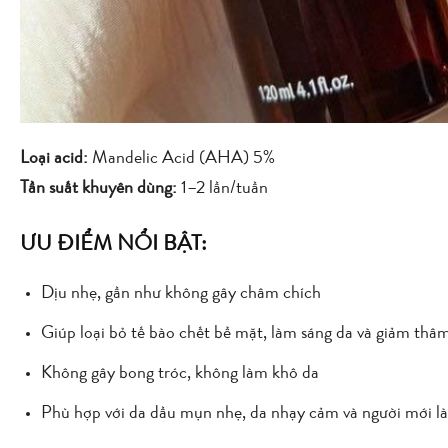
Loại acid:
Mandelic Acid (AHA) 5%
Tần suất khuyên dùng:
1–2 lần/tuần
ƯU ĐIỂM NỔI BẬT:
Dịu nhẹ, gần như không gây châm chích
Giúp loại bỏ tế bào chết bề mặt, làm sáng da và giảm thâ
Không gây bong tróc, không làm khô da
Phù hợp với da dầu mụn nhẹ, da nhạy cảm và người mới