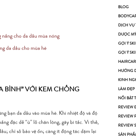
BLOG
BODYCA
DỊCH VỤ
DƯỢC M
ng nắng cho da dầu mùa nóng
GỢI Ý S
ng da dầu cho mùa hè
GỢI Ý S
HAIRCAR
HƯỚNG 
KINH NG
A BÌNH” VỚI KEM CHỐNG
LÀM ĐẸP
NỔI BẬT 
REVIEW 
ng bạn da dầu vào mùa hè. Khi nhiệt độ và độ
REVIEW 
g đặc dễ “ủ” lỗ chân lông, gây bí tắc. Vì thế,
REVIEW 
ầu; chỉ số bảo vệ ổn; càng ít động tác dặm lại
SẢN PHẨ