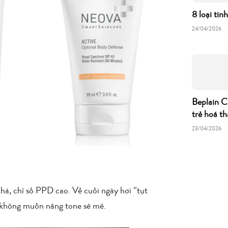
8 loại tin
24/04/2026
Beplain C
trẻ hoá th
23/04/2026
khá, chỉ số PPD cao. Về cuối ngày hơi “tụt
à không muốn nâng tone sẽ mê.