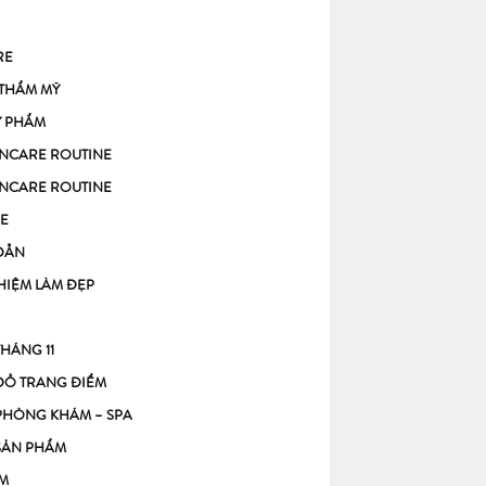
RE
 THẨM MỸ
Ỹ PHẨM
KINCARE ROUTINE
KINCARE ROUTINE
E
DẪN
HIỆM LÀM ĐẸP
THÁNG 11
ĐỒ TRANG ĐIỂM
PHÒNG KHÁM – SPA
SẢN PHẨM
M