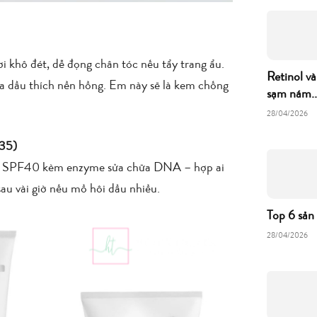
ơi khô đét, dễ đọng chân tóc nếu tẩy trang ẩu.
Retinol và
da dầu thích nền hồng. Em này sẽ là kem chống
sạm nám..
28/04/2026
35)
mặt. SPF40 kèm enzyme sửa chữa DNA – hợp ai
au vài giờ nếu mồ hôi dầu nhiều.
Top 6 sản
28/04/2026