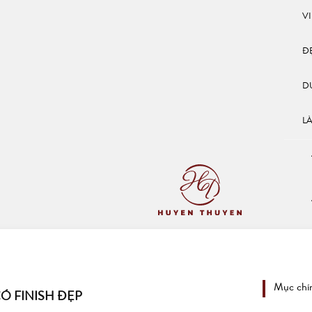
V
Đ
D
L
Mục chí
Ó FINISH ĐẸP