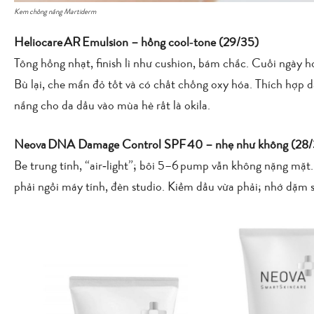
Kem chống nắng Martiderm
Heliocare AR Emulsion – hồng cool‑tone (29/35)
Tông hồng nhạt, finish lì như cushion, bám chắc. Cuối ngày h
Bù lại, che mẩn đỏ tốt và có chất chống oxy hóa. Thích hợp 
nắng cho da dầu vào mùa hè rất là okila.
Neova DNA Damage Control SPF 40 – nhẹ như không (28/
Be trung tính, “air‑light”; bôi 5–6 pump vẫn không nặng 
phải ngồi máy tính, đèn studio. Kiềm dầu vừa phải; nhớ dặm s