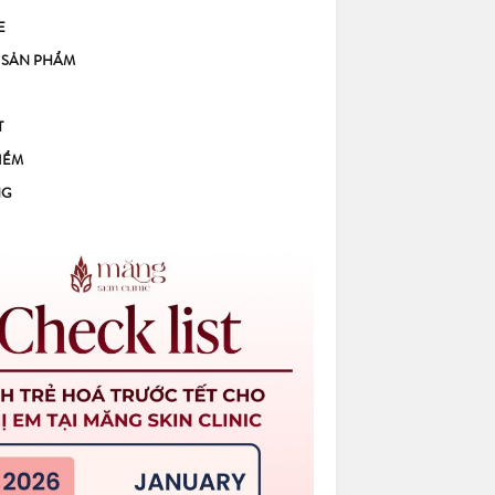
E
 SẢN PHẨM
T
IỂM
NG