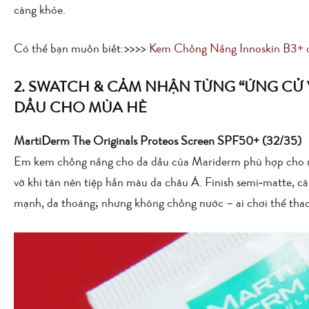
càng khỏe.
Có thể bạn muốn biết:>>>>
Kem Chống Nắng Innoskin B3+ cô
2. SWATCH & CẢM NHẬN TỪNG “ỨNG CỬ
DẦU CHO MÙA HÈ
MartiDerm The Originals Proteos Screen SPF50+
(32/35)
Em kem chống nắng cho da dầu của Mariderm phù hợp cho mù
vỡ khi tán nên tiệp hẳn màu da châu Á. Finish semi‑matte, c
mạnh, da thoáng; nhưng không chống nước – ai chơi thể thao 