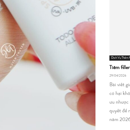
Dịch Vụ Thẩm
Tiêm fille
29/04/2026
Bài viết g
có hại kh
ưu nhược 
quyết để 
năm 2026