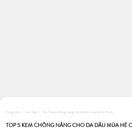
Trang chủ
Làm đẹp
Top 5 kem chống nắng cho da dầu mùa hè có finish...
TOP 5 KEM CHỐNG NẮNG CHO DA DẦU MÙA HÈ C