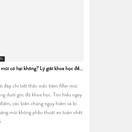
 Mỹ
r mũi có hại không? Lý giải khoa học để...
iải đáp chi tiết thắc mắc tiêm filler mũi
ông dưới góc độ khoa học. Tìm hiểu ngay
điểm, các biến chứng nguy hiểm và bí
nâng mũi không phẫu thuật an toàn nhất
.