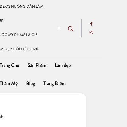
IDEOS HƯỚNG DẪN LÀM
ẸP
ƯỢC MỸ PHẨM LÀ GÌ?
ÀM ĐẸP ĐÓN TẾT 2026
Trang Chủ
Sản Phẩm
Làm đẹp
Thẩm Mỹ
Blog
Trang Điểm
nh