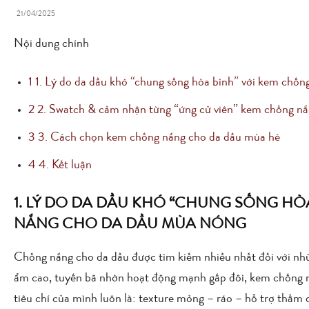
21/04/2025
Nội dung chính
1
1. Lý do da dầu khó “chung sống hòa bình” với kem chố
2
2. Swatch & cảm nhận từng “ứng cử viên” kem chống nắ
3
3. Cách chọn kem chống nắng cho da dầu mùa hè
4
4. Kết luận
1. LÝ DO DA DẦU KHÓ “CHUNG SỐNG HÒ
NẮNG CHO DA DẦU MÙA NÓNG
Chống nắng cho da dầu được tìm kiếm nhiều nhất đối với nhữ
ẩm cao, tuyến bã nhờn hoạt động mạnh gấp đôi, kem chống nắn
tiêu chí của mình luôn là: texture mỏng – ráo – hỗ trợ thấm d