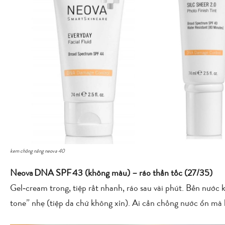
kem chống nắng neova 40
Neova DNA SPF 43 (không màu) – ráo thần tốc (27/35)
Gel‑cream trong, tiệp rất nhanh, ráo sau vài phút. Bền nước 
tone” nhẹ (tiệp da chứ không xỉn). Ai cần chống nước ổn m