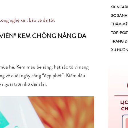
SKINCAR
SO SÁNH
ng nghệ xịn, bảo vệ da tốt
THẨM MỸ
TOP-POS
 VIÊN” KEM CHỐNG NẮNG DA
TRANG Đ
XU HƯỚ
a hè. Kem màu be sáng; hạt sắc tố vi nang
àng về cuối ngày càng “đẹp phết”. Kiềm dầu
ngoài trời nhớ dặm lại.