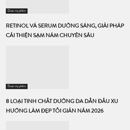
Dược mỹ phẩm
RETINOL VÀ SERUM DƯỠNG SÁNG, GIẢI PHÁP
CẢI THIỆN SẠM NÁM CHUYÊN SÂU
Dược mỹ phẩm
8 LOẠI TINH CHẤT DƯỠNG DA DẪN ĐẦU XU
HƯỚNG LÀM ĐẸP TỐI GIẢN NĂM 2026