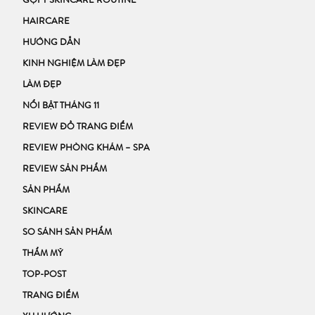
GỢI Ý SKINCARE ROUTINE
HAIRCARE
HƯỚNG DẪN
KINH NGHIỆM LÀM ĐẸP
LÀM ĐẸP
NỔI BẬT THÁNG 11
REVIEW ĐỒ TRANG ĐIỂM
REVIEW PHÒNG KHÁM – SPA
REVIEW SẢN PHẨM
SẢN PHẨM
SKINCARE
SO SÁNH SẢN PHẨM
THẨM MỸ
TOP-POST
TRANG ĐIỂM