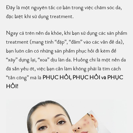
Đây là một nguyên tắc cơ bản trong việc chăm sóc da,
đặc biệt khi sử dụng treatment.
Ngay cả trên nền da khỏe, khi bạn sử dụng các sản phẩm
treatment (mang tính “đập”, “đấm” vào các vấn đề da),
bạn luôn cần có những sản phẩm phục hồi đi kèm để
“xây” dựng lại, “xoa” dịu làn da. Huống chi là một nền da
đã sẵn yếu ớt, việc bạn cần làm không phải là tìm cách
“tấn công” mà là
PHỤC HỒI, PHỤC HỒI và PHỤC
HỒI!