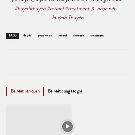
@thuyen_huynh
Nền da yếu có nên sử dụng retinol?
#huynhthuyen
#retinol
#treatment
♬ nhạc nền –
Huỳnh Thuyên
TAGS
da yếu
phục hồi da
retinol
skincare
treatment
Bài viết liên quan
Bài viết cùng tác giả