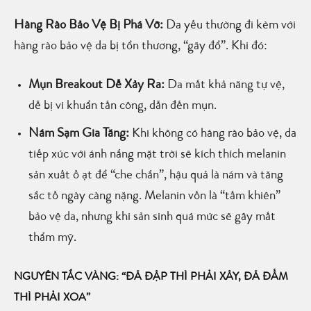
Hàng Rào Bảo Vệ Bị Phá Vỡ:
Da yếu thường đi kèm với
hàng rào bảo vệ da bị tổn thương, “gãy đổ”. Khi đó:
Mụn Breakout Dễ Xảy Ra:
Da mất khả năng tự vệ,
dễ bị vi khuẩn tấn công, dẫn đến mụn.
Nám Sạm Gia Tăng:
Khi không có hàng rào bảo vệ, da
tiếp xúc với ánh nắng mặt trời sẽ kích thích melanin
sản xuất ồ ạt để “che chắn”, hậu quả là nám và tăng
sắc tố ngày càng nặng. Melanin vốn là “tấm khiên”
bảo vệ da, nhưng khi sản sinh quá mức sẽ gây mất
thẩm mỹ.
NGUYÊN TẮC VÀNG: “ĐÃ ĐẬP THÌ PHẢI XÂY, ĐÃ ĐẤM
THÌ PHẢI XOA”