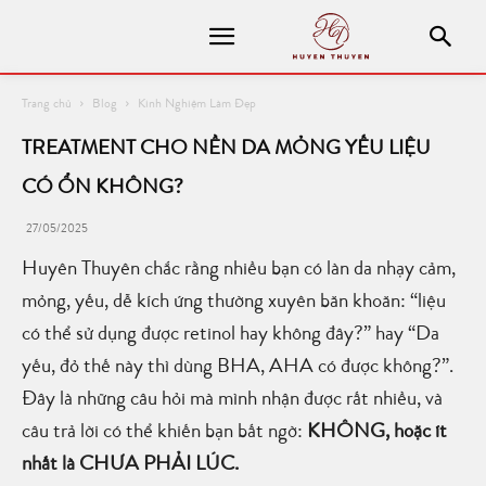
Trang chủ
Blog
Kinh Nghiệm Làm Đẹp
TREATMENT CHO NỀN DA MỎNG YẾU LIỆU
CÓ ỔN KHÔNG?
27/05/2025
Huyên Thuyên chắc rằng nhiều bạn có làn da nhạy cảm,
mỏng, yếu, dễ kích ứng thường xuyên băn khoăn: “liệu
có thể sử dụng được retinol hay không đây?” hay “Da
yếu, đỏ thế này thì dùng BHA, AHA có được không?”.
Đây là những câu hỏi mà mình nhận được rất nhiều, và
câu trả lời có thể khiến bạn bất ngờ:
KHÔNG, hoặc ít
nhất là CHƯA PHẢI LÚC.