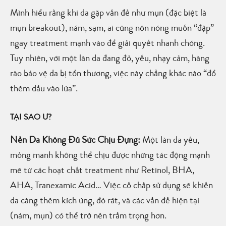
Mình hiểu rằng khi da gặp vấn đề như mụn (đặc biệt là
mụn breakout), nám, sạm, ai cũng nôn nóng muốn “đập”
ngay treatment mạnh vào để giải quyết nhanh chóng.
Tuy nhiên, với một làn da đang đỏ, yếu, nhạy cảm, hàng
rào bảo vệ da bị tổn thương, việc này chẳng khác nào “đổ
thêm dầu vào lửa”.
TẠI SAO Ư?
Nền Da Không Đủ Sức Chịu Đựng:
Một làn da yếu,
mỏng manh không thể chịu được những tác động mạnh
mẽ từ các hoạt chất treatment như Retinol, BHA,
AHA, Tranexamic Acid… Việc cố chấp sử dụng sẽ khiến
da càng thêm kích ứng, đỏ rát, và các vấn đề hiện tại
(nám, mụn) có thể trở nên trầm trọng hơn.