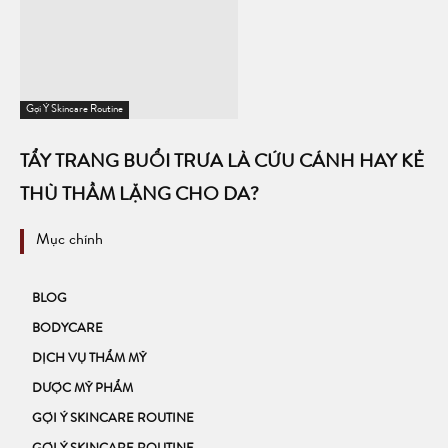
Gợi Ý Skincare Routine
TẨY TRANG BUỔI TRƯA LÀ CỨU CÁNH HAY KẺ
THÙ THẦM LẶNG CHO DA?
Mục chính
BLOG
BODYCARE
DỊCH VỤ THẨM MỸ
DƯỢC MỸ PHẨM
GỢI Ý SKINCARE ROUTINE