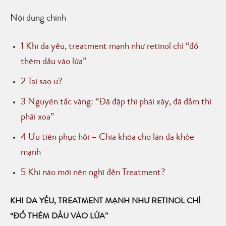
Nội dung chính
1
Khi da yếu, treatment mạnh như retinol chỉ “đổ
thêm dầu vào lửa”
2
Tại sao ư?
3
Nguyên tắc vàng: “Đã đập thì phải xây, đã đấm thì
phải xoa”
4
Ưu tiên phục hồi – Chìa khóa cho làn da khỏe
mạnh
5
Khi nào mới nên nghĩ đến Treatment?
KHI DA YẾU, TREATMENT MẠNH NHƯ RETINOL CHỈ
“ĐỔ THÊM DẦU VÀO LỬA”