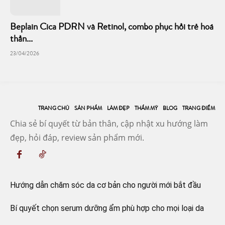
Beplain Cica PDRN và Retinol, combo phục hồi trẻ hoá
thần...
23/04/2026
TRANG CHỦ
SẢN PHẨM
LÀM ĐẸP
THẨM MỸ
BLOG
TRANG ĐIỂM
Chia sẻ bí quyết từ bản thân, cập nhật xu hướng làm
đẹp, hỏi đáp, review sản phẩm mới.
Hướng dẫn chăm sóc da cơ bản cho người mới bắt đầu
Bí quyết chọn serum dưỡng ẩm phù hợp cho mọi loại da