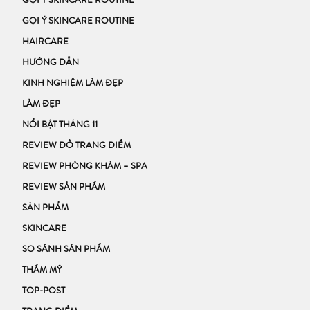
GỢI Ý SKINCARE ROUTINE
GỢI Ý SKINCARE ROUTINE
HAIRCARE
HƯỚNG DẪN
KINH NGHIỆM LÀM ĐẸP
LÀM ĐẸP
NỔI BẬT THÁNG 11
REVIEW ĐỒ TRANG ĐIỂM
REVIEW PHÒNG KHÁM – SPA
REVIEW SẢN PHẨM
SẢN PHẨM
SKINCARE
SO SÁNH SẢN PHẨM
THẨM MỸ
TOP-POST