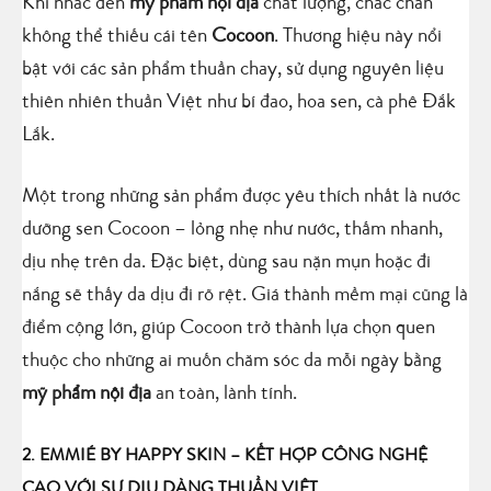
Khi nhắc đến
mỹ phẩm nội địa
chất lượng, chắc chắn
không thể thiếu cái tên
Cocoon
. Thương hiệu này nổi
bật với các sản phẩm thuần chay, sử dụng nguyên liệu
thiên nhiên thuần Việt như bí đao, hoa sen, cà phê Đắk
Lắk.
Một trong những sản phẩm được yêu thích nhất là nước
dưỡng sen Cocoon – lỏng nhẹ như nước, thấm nhanh,
dịu nhẹ trên da. Đặc biệt, dùng sau nặn mụn hoặc đi
nắng sẽ thấy da dịu đi rõ rệt. Giá thành mềm mại cũng là
điểm cộng lớn, giúp Cocoon trở thành lựa chọn quen
thuộc cho những ai muốn chăm sóc da mỗi ngày bằng
mỹ phẩm nội địa
an toàn, lành tính.
2. EMMIÉ BY HAPPY SKIN – KẾT HỢP CÔNG NGHỆ
CAO VỚI SỰ DỊU DÀNG THUẦN VIỆT