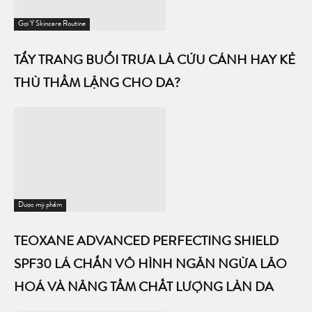
Gợi Ý Skincare Routine
TẨY TRANG BUỔI TRƯA LÀ CỨU CÁNH HAY KẺ
THÙ THẦM LẶNG CHO DA?
Dược mỹ phẩm
TEOXANE ADVANCED PERFECTING SHIELD
SPF30 LÁ CHẮN VÔ HÌNH NGĂN NGỪA LÃO
HOÁ VÀ NÂNG TẦM CHẤT LƯỢNG LÀN DA