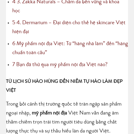
4
3. Zakka Naturals – Chăm da bền vững và khoa
học
5
4. Dermarium – Đại diện cho thế hệ skincare Việt
hiện đại
6
Mỹ phẩm nội địa Việt: Từ “hàng nhà làm” đến “hàng
chuẩn toàn cầu”
7
Bạn đã thử qua mỹ phẩm nội địa Việt nào?
TỪ LỊCH SỬ HÀO HÙNG ĐẾN NIỀM TỰ HÀO LÀM ĐẸP
VIỆT
Trong bối cảnh thị trường quốc tế tràn ngập sản phẩm
ngoại nhập,
mỹ phẩm nội địa
Việt Nam vẫn đang âm
thầm chiếm trọn trái tim người tiêu dùng bằng chất
lượng thực thụ và sự thấu hiểu làn da người Việt.