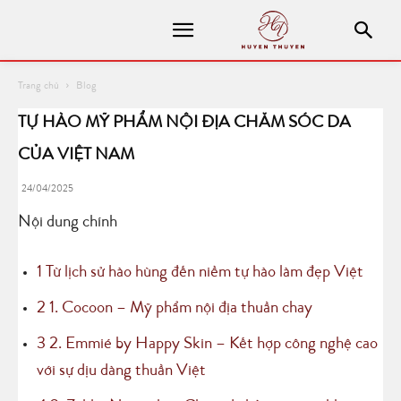
Trang chủ
Blog
TỰ HÀO MỸ PHẨM NỘI ĐỊA CHĂM SÓC DA
CỦA VIỆT NAM
24/04/2025
Nội dung chính
1
Từ lịch sử hào hùng đến niềm tự hào làm đẹp Việt
2
1. Cocoon – Mỹ phẩm nội địa thuần chay
3
2. Emmié by Happy Skin – Kết hợp công nghệ cao
với sự dịu dàng thuần Việt