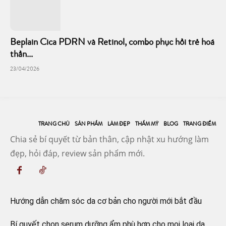
Beplain Cica PDRN và Retinol, combo phục hồi trẻ hoá
thần...
23/04/2026
TRANG CHỦ
SẢN PHẨM
LÀM ĐẸP
THẨM MỸ
BLOG
TRANG ĐIỂM
Chia sẻ bí quyết từ bản thân, cập nhật xu hướng làm
đẹp, hỏi đáp, review sản phẩm mới.
Hướng dẫn chăm sóc da cơ bản cho người mới bắt đầu
Bí quyết chọn serum dưỡng ẩm phù hợp cho mọi loại da