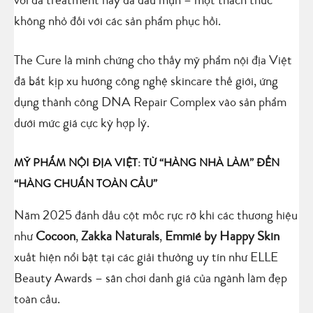
với da treatment hay da dầu mụn – một thách thức
không nhỏ đối với các sản phẩm phục hồi.
The Cure là minh chứng cho thấy mỹ phẩm nội địa Việt
đã bắt kịp xu hướng công nghệ skincare thế giới, ứng
dụng thành công DNA Repair Complex vào sản phẩm
dưới mức giá cực kỳ hợp lý.
MỸ PHẨM NỘI ĐỊA VIỆT: TỪ “HÀNG NHÀ LÀM” ĐẾN
“HÀNG CHUẨN TOÀN CẦU”
Năm 2025 đánh dấu cột mốc rực rỡ khi các thương hiệu
như
Cocoon
,
Zakka Naturals
,
Emmié by Happy Skin
xuất hiện nổi bật tại các giải thưởng uy tín như ELLE
Beauty Awards – sân chơi danh giá của ngành làm đẹp
toàn cầu.