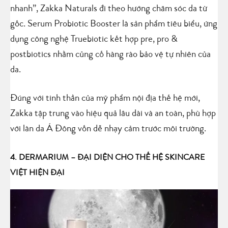
nhanh”, Zakka Naturals đi theo hướng chăm sóc da từ
gốc. Serum Probiotic Booster là sản phẩm tiêu biểu, ứng
dụng công nghệ Truebiotic kết hợp pre, pro &
postbiotics nhằm củng cố hàng rào bảo vệ tự nhiên của
da.
Đúng với tinh thần của mỹ phẩm nội địa thế hệ mới,
Zakka tập trung vào hiệu quả lâu dài và an toàn, phù hợp
với làn da Á Đông vốn dễ nhạy cảm trước môi trường.
4. DERMARIUM – ĐẠI DIỆN CHO THẾ HỆ SKINCARE
VIỆT HIỆN ĐẠI