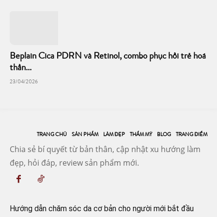
Beplain Cica PDRN và Retinol, combo phục hồi trẻ hoá
thần...
23/04/2026
TRANG CHỦ
SẢN PHẨM
LÀM ĐẸP
THẨM MỸ
BLOG
TRANG ĐIỂM
Chia sẻ bí quyết từ bản thân, cập nhật xu hướng làm
đẹp, hỏi đáp, review sản phẩm mới.
Hướng dẫn chăm sóc da cơ bản cho người mới bắt đầu