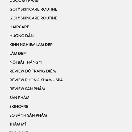
DƯỢC MỸ PHẨM
GỢI Ý SKINCARE ROUTINE
GỢI Ý SKINCARE ROUTINE
HAIRCARE
HƯỚNG DẪN
KINH NGHIỆM LÀM ĐẸP
LÀM ĐẸP
NỔI BẬT THÁNG 11
REVIEW ĐỒ TRANG ĐIỂM
REVIEW PHÒNG KHÁM – SPA
REVIEW SẢN PHẨM
SẢN PHẨM
SKINCARE
SO SÁNH SẢN PHẨM
THẨM MỸ