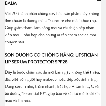
BALM
Với 20 thành phần chống oxy hóa, sản phẩm này không
đơn thuần là dưỡng mà là “skincare cho môi” thực thụ.
Giúp giảm thâm, làm hồng môi và cải thiện nếp nhăn
viền môi – phù hợp cho những ai cần chăm sóc da môi
chuyên sâu.
SON DƯỠNG CÓ CHỐNG NẮNG: LIPSTICIAN
LIP SERUM PROTECTOR SPF28
Đây là bước chăm sóc da môi ban ngày không thể thiếu,
đặc biệt với người hay makeup hoặc tiếp xúc ánh nắng.
Dạng serum nhẹ, thấm nhanh, kết hợp Vitamin E, C và
bộ dưỡng “Essential 10”, giúp bảo vệ sắc tố môi khỏi xỉn
màu và lão hóa.