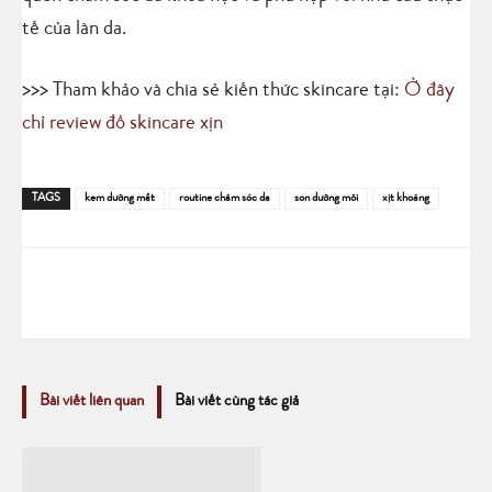
tế của làn da.
>>> Tham khảo và chia sẻ kiến thức skincare tại:
Ở đây
chỉ review đồ skincare xịn
TAGS
kem dưỡng mắt
routine chăm sóc da
son dưỡng môi
xịt khoáng
Bài viết liên quan
Bài viết cùng tác giả