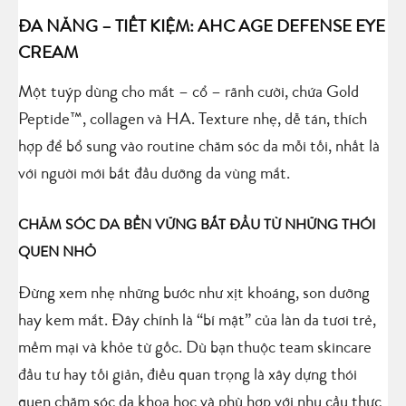
ĐA NĂNG – TIẾT KIỆM: AHC AGE DEFENSE EYE
CREAM
Một tuýp dùng cho mắt – cổ – rãnh cười, chứa Gold
Peptide™, collagen và HA. Texture nhẹ, dễ tán, thích
hợp để bổ sung vào routine chăm sóc da mỗi tối, nhất là
với người mới bắt đầu dưỡng da vùng mắt.
CHĂM SÓC DA BỀN VỮNG BẮT ĐẦU TỪ NHỮNG THÓI
QUEN NHỎ
Đừng xem nhẹ những bước như xịt khoáng, son dưỡng
hay kem mắt. Đây chính là “bí mật” của làn da tươi trẻ,
mềm mại và khỏe từ gốc. Dù bạn thuộc team skincare
đầu tư hay tối giản, điều quan trọng là xây dựng thói
quen chăm sóc da khoa học và phù hợp với nhu cầu thực