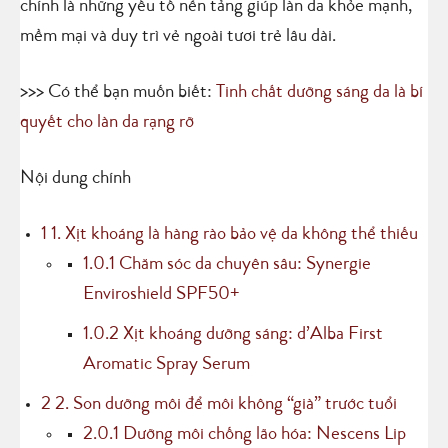
chính là những yếu tố nền tảng giúp làn da khỏe mạnh,
mềm mại và duy trì vẻ ngoài tươi trẻ lâu dài.
>>> Có thể bạn muốn biết:
Tinh chất dưỡng sáng da là bí
quyết cho làn da rạng rỡ
Nội dung chính
1
1. Xịt khoáng là hàng rào bảo vệ da không thể thiếu
1.0.1
Chăm sóc da chuyên sâu: Synergie
Enviroshield SPF50+
1.0.2
Xịt khoáng dưỡng sáng: d’Alba First
Aromatic Spray Serum
2
2. Son dưỡng môi để môi không “già” trước tuổi
2.0.1
Dưỡng môi chống lão hóa: Nescens Lip