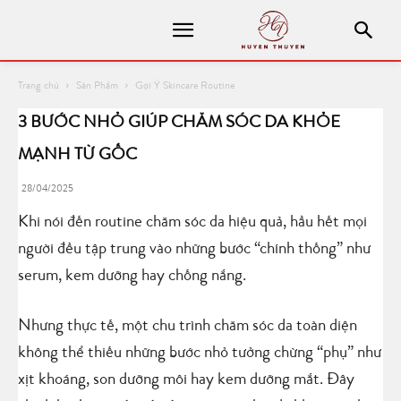
Trang chủ
Sản Phẩm
Gợi Ý Skincare Routine
3 BƯỚC NHỎ GIÚP CHĂM SÓC DA KHỎE
MẠNH TỪ GỐC
28/04/2025
Khi nói đến routine chăm sóc da hiệu quả, hầu hết mọi
người đều tập trung vào những bước “chính thống” như
serum, kem dưỡng hay chống nắng.
Nhưng thực tế, một chu trình chăm sóc da toàn diện
không thể thiếu những bước nhỏ tưởng chừng “phụ” như
xịt khoáng, son dưỡng môi hay kem dưỡng mắt. Đây