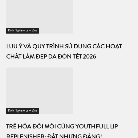
Kinh Nghiệm Làm Đẹp
LƯU Ý VÀ QUY TRÌNH SỬ DỤNG CÁC HOẠT
CHẤT LÀM ĐẸP DA ĐÓN TẾT 2026
Kinh Nghiệm Làm Đẹp
TRẺ HÓA ĐÔI MÔI CÙNG YOUTHFULL LIP
REPLENISHER: ĐẮT NHƯNG ĐÁNG!