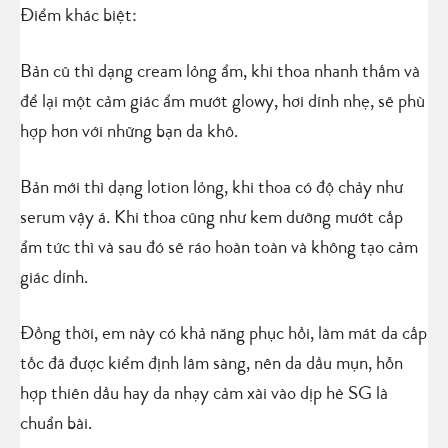
Điểm khác biệt:
Bản cũ thì dạng cream lỏng ẩm, khi thoa nhanh thấm và
để lại một cảm giác ẩm mướt glowy, hơi dính nhẹ, sẽ phù
hợp hơn với những bạn da khô.
Bản mới thì dạng lotion lỏng, khi thoa có độ chảy như
serum vậy á. Khi thoa cũng như kem dưỡng mướt cấp
ẩm tức thì và sau đó sẽ ráo hoàn toàn và không tạo cảm
giác dính.
Đồng thời, em này có khả năng phục hồi, làm mát da cấp
tốc đã được kiểm định lâm sàng, nên da dầu mụn, hỗn
hợp thiên dầu hay da nhạy cảm xài vào dịp hè SG là
chuẩn bài.