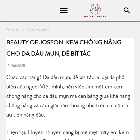
Trang chủ
Dược mỹ phẩm
BEAUTY OF JOSEON: KEM CHỐNG NẮNG
CHO DA DẦU MỤN, DỄ BÍT TẮC
21/06/2025
Chào các nàng! Da dầu mụn, dễ bít tắc là loại da phổ
biến của người Việt mình, nên việc tìm một em kem
chống nắng cho da dầu mụn mà cân bằng giữa khả năng
chống nắng và cảm giác ráo thoáng nhẹ trên da luôn là
ưu tiên hàng đầu.
Hiện tại, Huyên Thuyên đang bị mê mệt mấy em kem