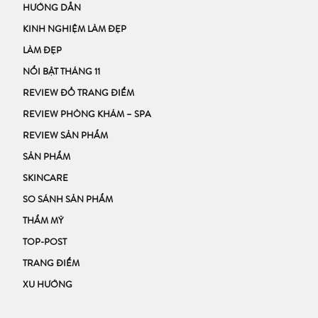
HƯỚNG DẪN
KINH NGHIỆM LÀM ĐẸP
LÀM ĐẸP
NỔI BẬT THÁNG 11
REVIEW ĐỒ TRANG ĐIỂM
REVIEW PHÒNG KHÁM – SPA
REVIEW SẢN PHẨM
SẢN PHẨM
SKINCARE
SO SÁNH SẢN PHẨM
THẨM MỸ
TOP-POST
TRANG ĐIỂM
XU HƯỚNG