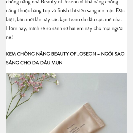
chống nắng nhà Beauty of Joseon vì khả năng chống
nắng thuộc hàng top và finish thì siêu sang xịn mịn. Đặc
biệt, bản mới lần này các bạn team da dầu cực mê nha.
Hôm nay, mình sẽ so sánh sơ hai em này cho mọi người
nè!
KEM CHỐNG NẮNG BEAUTY OF JOSEON – NGÔI SAO
SÁNG CHO DA DẦU MỤN