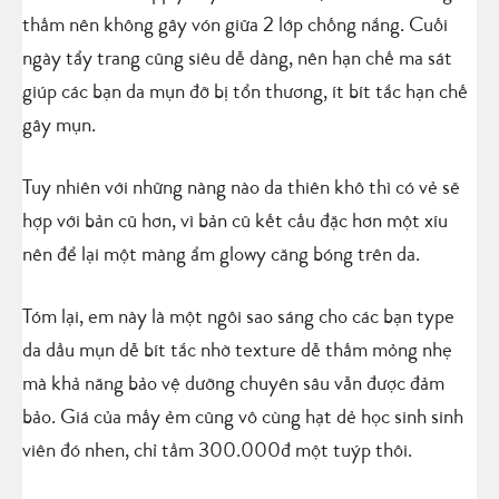
thấm nên không gây vón giữa 2 lớp chống nắng. Cuối
ngày tẩy trang cũng siêu dễ dàng, nên hạn chế ma sát
giúp các bạn da mụn đỡ bị tổn thương, ít bít tắc hạn chế
gây mụn.
Tuy nhiên với những nàng nào da thiên khô thì có vẻ sẽ
hợp với bản cũ hơn, vì bản cũ kết cấu đặc hơn một xíu
nên để lại một màng ẩm glowy căng bóng trên da.
Tóm lại, em này là một ngôi sao sáng cho các bạn type
da dầu mụn dễ bít tắc nhờ texture dễ thấm mỏng nhẹ
mà khả năng bảo vệ dưỡng chuyên sâu vẫn được đảm
bảo. Giá của mấy ẻm cũng vô cùng hạt dẻ học sinh sinh
viên đó nhen, chỉ tầm 300.000đ một tuýp thôi.