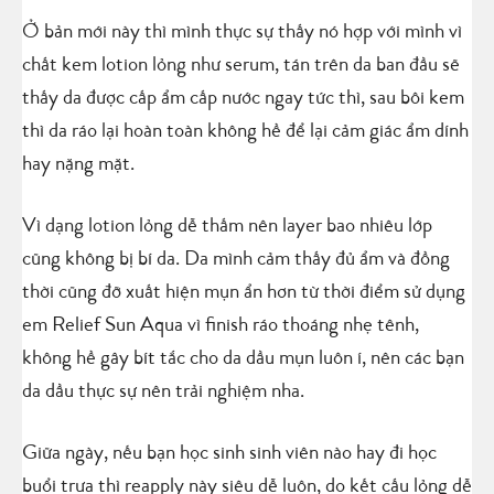
Ở bản mới này thì mình thực sự thấy nó hợp với mình vì
chất kem lotion lỏng như serum, tán trên da ban đầu sẽ
thấy da được cấp ẩm cấp nước ngay tức thì, sau bôi kem
thì da ráo lại hoàn toàn không hề để lại cảm giác ẩm dính
hay nặng mặt.
Vì dạng lotion lỏng dễ thấm nên layer bao nhiêu lớp
cũng không bị bí da. Da mình cảm thấy đủ ẩm và đồng
thời cũng đỡ xuất hiện mụn ẩn hơn từ thời điểm sử dụng
em Relief Sun Aqua vì finish ráo thoáng nhẹ tênh,
không hề gây bít tắc cho da dầu mụn luôn í, nên các bạn
da dầu thực sự nên trải nghiệm nha.
Giữa ngày, nếu bạn học sinh sinh viên nào hay đi học
buổi trưa thì reapply này siêu dễ luôn, do kết cấu lỏng dễ