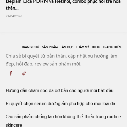
Beplain Cica PDRN và Retinol, combo phục hồi trẻ hoá
thần...
23/04/2026
TRANG CHỦ
SẢN PHẨM
LÀM ĐẸP
THẨM MỸ
BLOG
TRANG ĐIỂM
Chia sẻ bí quyết từ bản thân, cập nhật xu hướng làm
đẹp, hỏi đáp, review sản phẩm mới.
Hướng dẫn chăm sóc da cơ bản cho người mới bắt đầu
Bí quyết chọn serum dưỡng ẩm phù hợp cho mọi loại da
Các sản phẩm chống lão hóa không thể thiếu trong routine
skincare