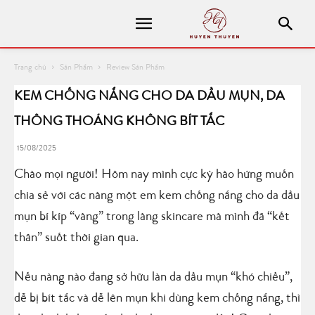
Trang chủ
Sản Phẩm
Review Sản Phẩm
KEM CHỐNG NẮNG CHO DA DẦU MỤN, DA
THÔNG THOÁNG KHÔNG BÍT TẮC
15/08/2025
Chào mọi người! Hôm nay mình cực kỳ hào hứng muốn
chia sẻ với các nàng một em kem chống nắng cho da dầu
mụn bí kíp “vàng” trong làng skincare mà mình đã “kết
thân” suốt thời gian qua.
Nếu nàng nào đang sở hữu làn da dầu mụn “khó chiều”,
dễ bị bít tắc và dễ lên mụn khi dùng kem chống nắng, thì