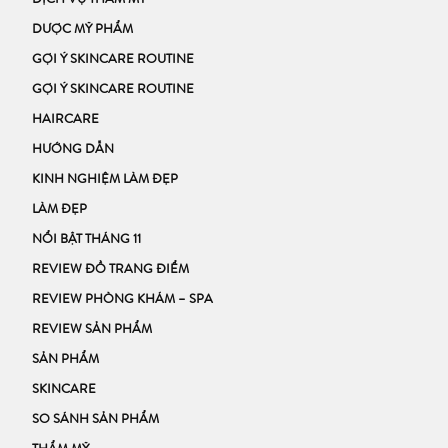
DỊCH VỤ THẨM MỸ
DƯỢC MỸ PHẨM
GỢI Ý SKINCARE ROUTINE
GỢI Ý SKINCARE ROUTINE
HAIRCARE
HƯỚNG DẪN
KINH NGHIỆM LÀM ĐẸP
LÀM ĐẸP
NỔI BẬT THÁNG 11
REVIEW ĐỒ TRANG ĐIỂM
REVIEW PHÒNG KHÁM – SPA
REVIEW SẢN PHẨM
SẢN PHẨM
SKINCARE
SO SÁNH SẢN PHẨM