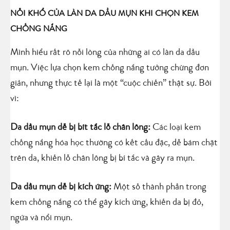
NỖI KHỔ CỦA LÀN DA DẦU MỤN KHI CHỌN KEM
CHỐNG NẮNG
Mình hiểu rất rõ nỗi lòng của những ai có làn da dầu
mụn. Việc lựa chọn kem chống nắng tưởng chừng đơn
giản, nhưng thực tế lại là một “cuộc chiến” thật sự. Bởi
vì:
Da dầu mụn dễ bị bít tắc lỗ chân lông:
Các loại kem
chống nắng hóa học thường có kết cấu đặc, dễ bám chặt
trên da, khiến lỗ chân lông bị bí tắc và gây ra mụn.
Da dầu mụn dễ bị kích ứng:
Một số thành phần trong
kem chống nắng có thể gây kích ứng, khiến da bị đỏ,
ngứa và nổi mụn.