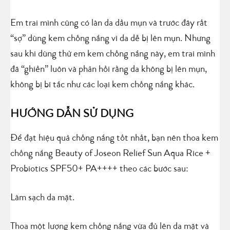
Em trai mình cũng có làn da dầu mụn và trước đây rất
“sợ” dùng kem chống nắng vì da dễ bị lên mụn. Nhưng
sau khi dùng thử em kem chống nắng này, em trai mình
đã “ghiền” luôn và phản hồi rằng da không bị lên mụn,
không bị bí tắc như các loại kem chống nắng khác.
HƯỚNG DẪN SỬ DỤNG
Để đạt hiệu quả chống nắng tốt nhất, bạn nên thoa kem
chống nắng Beauty of Joseon Relief Sun Aqua Rice +
Probiotics SPF50+ PA++++ theo các bước sau:
Làm sạch da mặt.
Thoa một lượng kem chống nắng vừa đủ lên da mặt và