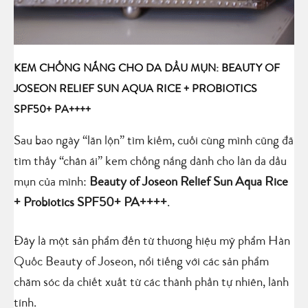
KEM CHỐNG NẮNG CHO DA DẦU MỤN: BEAUTY OF
JOSEON RELIEF SUN AQUA RICE + PROBIOTICS
SPF50+ PA++++
Sau bao ngày “lăn lộn” tìm kiếm, cuối cùng mình cũng đã
tìm thấy “chân ái” kem chống nắng dành cho làn da dầu
mụn của mình:
Beauty of Joseon Relief Sun Aqua Rice
+ Probiotics SPF50+ PA++++
.
Đây là một sản phẩm đến từ thương hiệu mỹ phẩm Hàn
Quốc Beauty of Joseon, nổi tiếng với các sản phẩm
chăm sóc da chiết xuất từ các thành phần tự nhiên, lành
tính.