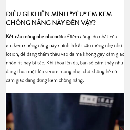
ĐIỀU GÌ KHIẾN MÌNH “YÊU” EM KEM
CHỐNG NẮNG NÀY ĐẾN VẬY?
Kết cấu mỏng nhẹ như nước:
Điểm cộng lớn nhất của
em kem chống nắng này chính là kết cấu mỏng nhẹ như
lotion, dễ dàng thẩm thấu vào da mà không gây cảm giác
nhờn rít hay bí tắc. Khi thoa lên da, bạn sẽ cảm thấy như
đang thoa một lớp serum mỏng nhẹ, chứ không hề có
cảm giác đang dùng kem chống nắng.