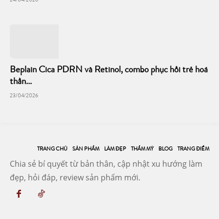
24/04/2026
Beplain Cica PDRN và Retinol, combo phục hồi trẻ hoá
thần...
23/04/2026
TRANG CHỦ
SẢN PHẨM
LÀM ĐẸP
THẨM MỸ
BLOG
TRANG ĐIỂM
Chia sẻ bí quyết từ bản thân, cập nhật xu hướng làm
đẹp, hỏi đáp, review sản phẩm mới.