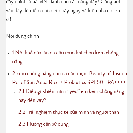
đây chính là bài viết dành cho các nàng đấy! Cùng bơi
vào đây để điểm danh em này ngay và luôn nha chị em
ơi!
Nội dung chính
1
Nỗi khổ của làn da dầu mụn khi chọn kem chống
nắng
2
kem chống nắng cho da dầu mụn: Beauty of Joseon
Relief Sun Aqua Rice + Probiotics SPF50+ PA++++
2.1
Điều gì khiến mình “yêu” em kem chống nắng
này đến vậy?
2.2
Trải nghiệm thực tế của mình và người thân
2.3
Hướng dẫn sử dụng