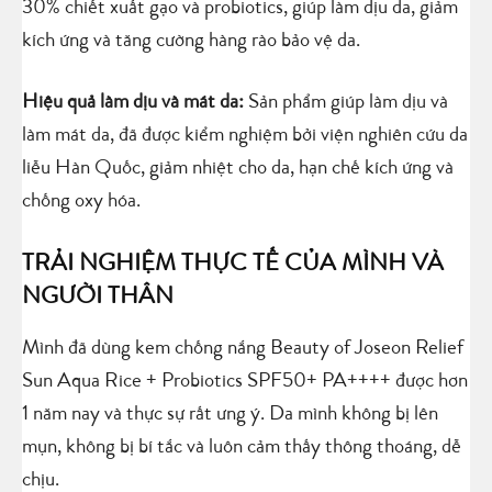
30% chiết xuất gạo và probiotics, giúp làm dịu da, giảm
kích ứng và tăng cường hàng rào bảo vệ da.
Hiệu quả làm dịu và mát da:
Sản phẩm giúp làm dịu và
làm mát da, đã được kiểm nghiệm bởi viện nghiên cứu da
liễu Hàn Quốc, giảm nhiệt cho da, hạn chế kích ứng và
chống oxy hóa.
TRẢI NGHIỆM THỰC TẾ CỦA MÌNH VÀ
NGƯỜI THÂN
Mình đã dùng kem chống nắng Beauty of Joseon Relief
Sun Aqua Rice + Probiotics SPF50+ PA++++ được hơn
1 năm nay và thực sự rất ưng ý. Da mình không bị lên
mụn, không bị bí tắc và luôn cảm thấy thông thoáng, dễ
chịu.