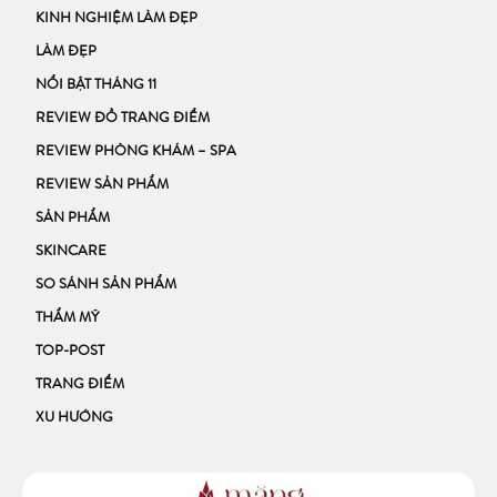
KINH NGHIỆM LÀM ĐẸP
LÀM ĐẸP
NỔI BẬT THÁNG 11
REVIEW ĐỒ TRANG ĐIỂM
REVIEW PHÒNG KHÁM – SPA
REVIEW SẢN PHẨM
SẢN PHẨM
SKINCARE
SO SÁNH SẢN PHẨM
THẨM MỸ
TOP-POST
TRANG ĐIỂM
XU HƯỚNG