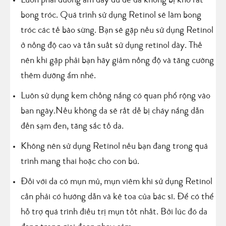
Luôn phải dưỡng ẩm đầy đủ để da không bị khô rát
bong tróc. Quá trình sử dụng Retinol sẽ làm bong
tróc các tế bào sừng. Bạn sẽ gặp nếu sử dụng Retinol
ở nồng độ cao và tần suất sử dụng retinol dày. Thế
nên khi gặp phải bạn hãy giảm nồng độ và tăng cường
thêm dưỡng ẩm nhé.
Luôn sử dụng kem chống nắng có quan phổ rộng vào
ban ngày.Nếu không da sẽ rất dễ bị cháy nắng dẫn
đến sạm đen, tăng sắc tố da.
Không nên sử dụng Retinol nếu bạn đang trong quá
trình mang thai hoặc cho con bú.
Đối với da có mụn mủ, mụn viêm khi sử dụng Retinol
cần phải có hướng dẫn và kê toa của bác sĩ. Để có thể
hỗ trợ quá trình điều trị mụn tốt nhất. Bởi lúc đó da