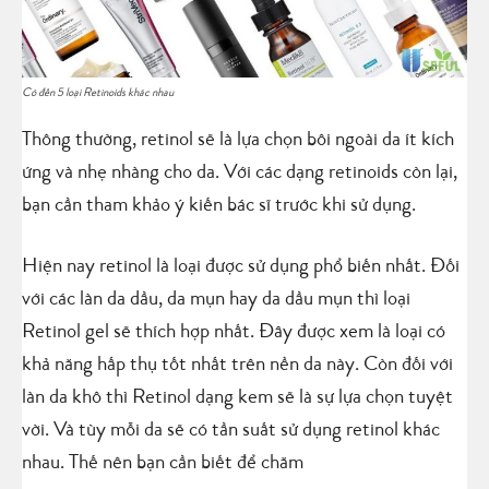
Có đến 5 loại Retinoids khác nhau
Thông thường, retinol sẽ là lựa chọn bôi ngoài da ít kích
ứng và nhẹ nhàng cho da. Với các dạng retinoids còn lại,
bạn cần tham khảo ý kiến bác sĩ trước khi sử dụng.
Hiện nay retinol là loại được sử dụng phổ biến nhất. Đối
với các làn da dầu, da mụn hay da dầu mụn thì loại
Retinol gel sẽ thích hợp nhất. Đây được xem là loại có
khả năng hấp thụ tốt nhất trên nền da này. Còn đối với
làn da khô thì Retinol dạng kem sẽ là sự lựa chọn tuyệt
vời. Và tùy mỗi da sẽ có tần suất sử dụng retinol khác
nhau. Thế nên bạn cần biết để chăm